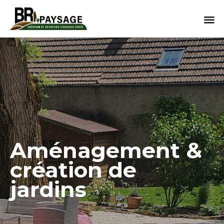
Sk
to
co
Aménagement &
création de
jardins