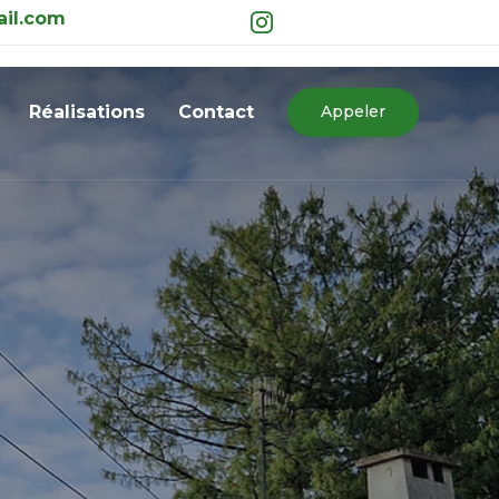
il.com
Skip
to
content
Réalisations
Contact
Appeler