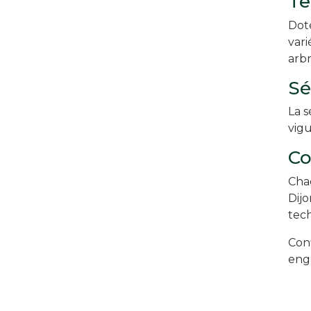
Te
Dot
vari
arbr
Sé
La 
vigu
Co
Chaq
Dijo
tech
Conf
eng
Projets